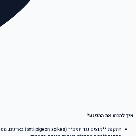
איך למנוע את המפגע?
התקנת **קוצים נגד יונים** (anti-pigeon spikes) באדנים, מסתורי כביסה ומעקות.
התקנת **רשת מתכת** מאחורי מזגנים חיצוניים.
סגירת פתחי איוורור למחסנים ועליות גג.
הסרת קני יונים נטושים מיד עם זיהוים — לא להמתין לחורף.
אכלת יונים אסורה — חוק עירוני בישראל. דיווח לעירייה אם שכן