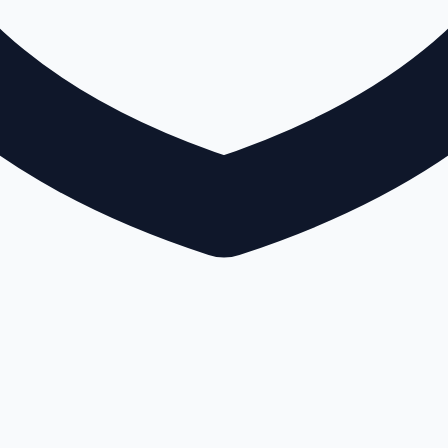
פזר לכל החדרים.
 'שיגעון חמוץ' = שלב התחלתי, מספיק לבד.